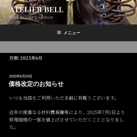
コ
ATELIER BELL
ン
Shoe Repair & Custom
テ
ン
ツ
メニュー
へ
ス
キ
月別: 2025年6月
ッ
プ
投
2025年6月24日
稿
価格改定のお知らせ
日:
いつも当店をご利用いただき誠に有難うございます。
近年の度重なる材料費高騰等により、2025年7月1日より
修理価格の一部を値上げさせていただくこととなりまし
た。