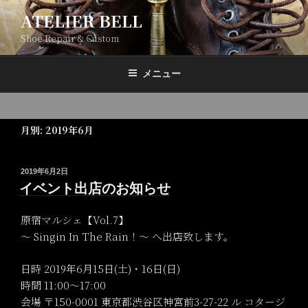
コ
ATELIER BELL
ン
Shoe Repair & Custom
テ
ン
ツ
メニュー
へ
ス
キ
月別: 2019年6月
ッ
プ
投
2019年6月2日
稿
イベント出店のお知らせ
日:
原宿マルシェ【Vol.7】
～ Singin In The Rain！～ へ出店致します。
日時 2019年6月15日(土)・16日(日)
時間 11:00～17:00
会場 〒150-0001 東京都渋谷区神宮前3-27-22 ル コタージ