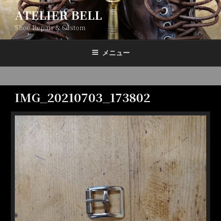
コ
ATELIER BELL
ン
Shoe Repair & Custom
テ
ン
ツ
メニュー
へ
ス
キ
IMG_20210703_173802
ッ
プ